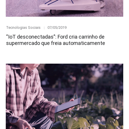
Category
Posted
Tecnologias Sociais
07/05/2019
on
“IoT desconectadas”: Ford cria carrinho de
supermercado que freia automaticamente