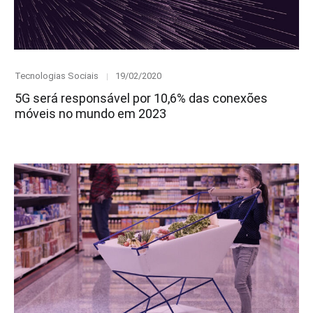
Category
Posted
Tecnologias Sociais
19/02/2020
on
5G será responsável por 10,6% das conexões
móveis no mundo em 2023