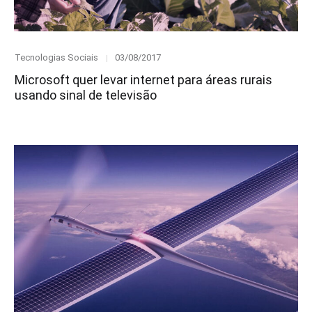
Category
Posted
Tecnologias Sociais
03/08/2017
on
Microsoft quer levar internet para áreas rurais
usando sinal de televisão