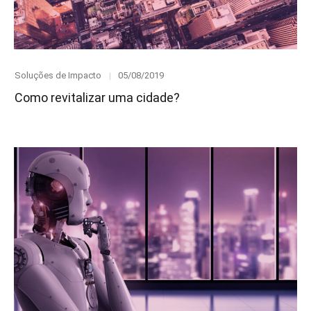
Category
Posted
Soluções de Impacto
05/08/2019
on
Como revitalizar uma cidade?