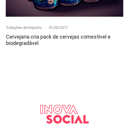
Category
Posted
Soluções de Impacto
01/02/2017
on
Cervejaria cria pack de cervejas comestível e
biodegradável