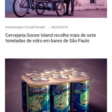
Category
Posted
Investimento Social Privado
30/04/2019
on
Cervejaria Goose Island recolhe mais de sete
toneladas de vidro em bares de São Paulo