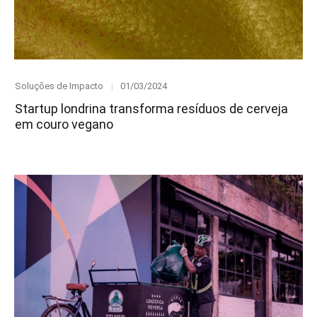
Category
Posted
Soluções de Impacto
01/03/2024
on
Startup londrina transforma resíduos de cerveja
em couro vegano