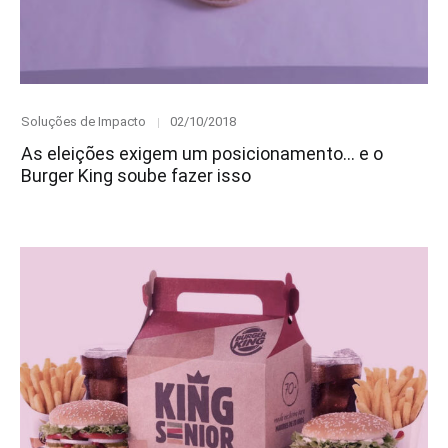
Category
Posted
Soluções de Impacto
02/10/2018
on
As eleições exigem um posicionamento… e o
Burger King soube fazer isso