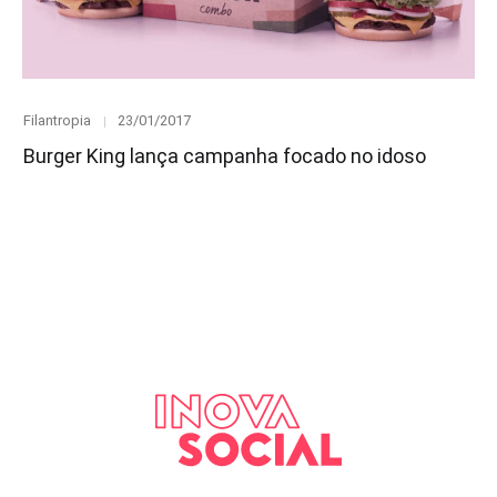
Category
Posted
Filantropia
23/01/2017
on
Burger King lança campanha focado no idoso