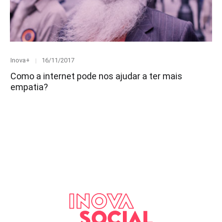
Category
Posted
Inova+
16/11/2017
on
Como a internet pode nos ajudar a ter mais
empatia?