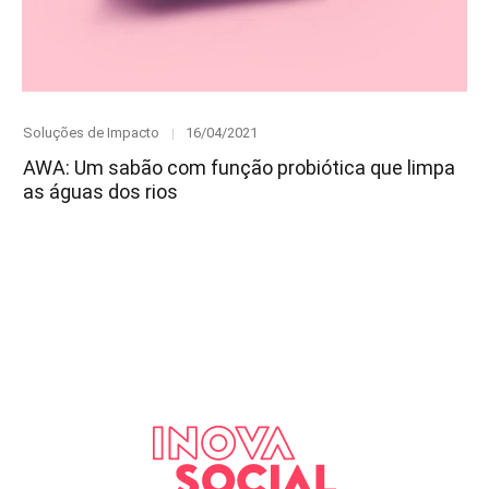
Category
Posted
Soluções de Impacto
16/04/2021
on
AWA: Um sabão com função probiótica que limpa
as águas dos rios