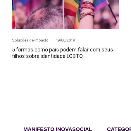
Category
Posted
Soluções de Impacto
19/06/2018
on
5 formas como pais podem falar com seus
filhos sobre identidade LGBTQ
MANIFESTO INOVASOCIAL
CATEGO