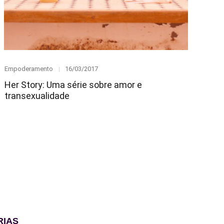
Category
Posted
Empoderamento
16/03/2017
on
Her Story: Uma série sobre amor e
transexualidade
RIAS