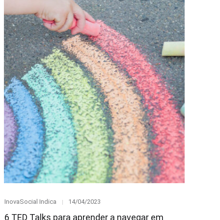
Category
Posted
InovaSocial Indica
14/04/2023
on
6 TED Talks para aprender a navegar em