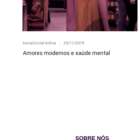
Category
Posted
InovaSocial Indica
29/11/2019
on
Amores modernos e saúde mental
SOBRE NÓS