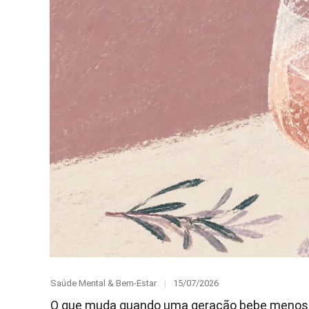
Category
Posted
Saúde Mental & Bem-Estar
15/07/2026
on
O que muda quando uma geração bebe menos 