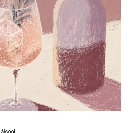
álcool