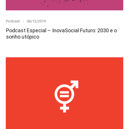
Category
Posted
Podcast
06/12/2019
on
Podcast Especial – InovaSocial Futuro: 2030 e o
sonho utópico