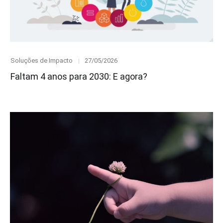
Category
Posted
Soluções de Impacto
27/05/2026
on
Faltam 4 anos para 2030: E agora?