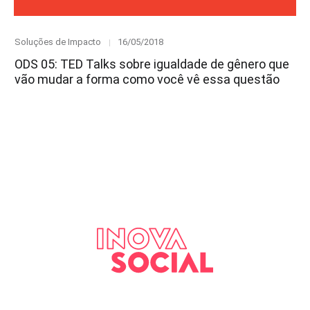
Category
Posted
Soluções de Impacto
16/05/2018
on
ODS 05: TED Talks sobre igualdade de gênero que
vão mudar a forma como você vê essa questão