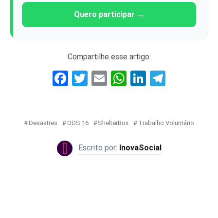
Quero participar →
Compartilhe esse artigo:
Facebook
Twitter
Email
WhatsApp
LinkedIn
Telegr
Desastres
ODS 16
ShelterBox
Trabalho Voluntário
InovaSocial