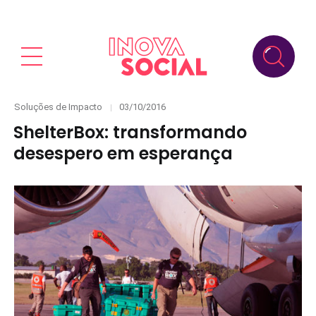
Categories
Posted
Soluções de Impacto
03/10/2016
on
ShelterBox: transformando
desespero em esperança