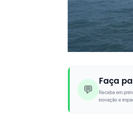
Faça pa
💬
Receba em prime
inovação e impac