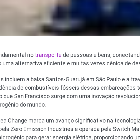
undamental no
transporte
de pessoas e bens, conectand
 uma alternativa eficiente e muitas vezes cênica de d
is incluem a balsa Santos-Guarujá em São Paulo e a tra
ndência de combustíveis fósseis dessas embarcações
o que San Francisco surge com uma inovação revolucion
drogênio do mundo.
ea Change marca um avanço significativo na tecnologia
ela Zero Emission Industries e operada pela Switch Mari
hidrogênio para gerar energia elétrica, proporcionando 