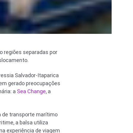
o regiões separadas por
eslocamento.
vessia Salvador-Itaparica
 tem gerado preocupações
ária: a
Sea Change
, a
 de transporte marítimo
time, a balsa utiliza
uma experiência de viagem