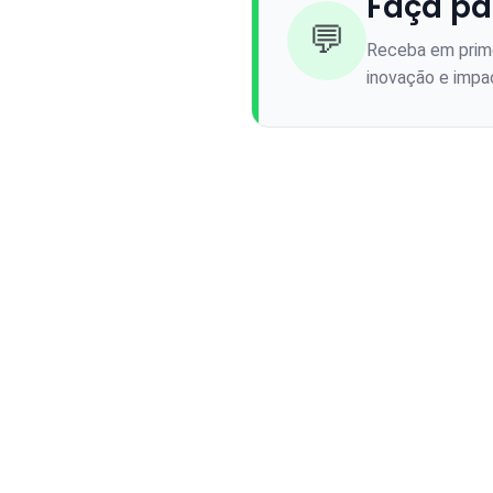
Faça pa
💬
Receba em prime
inovação e impac