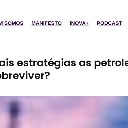
M SOMOS
MANIFESTO
INOVA+
PODCAST
ais estratégias as petro
obreviver?