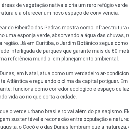
 áreas de vegetação nativa e cria um raro refúgio verde
ratura e a oferecer um novo espaço de convivência.
ear do Ribeirão das Pedras mostra como infraestrutura
omo uma esponja verde, absorvendo a água das chuvas, 
a região. Já em Curitiba, o Jardim Botânico segue com
rede interligada de parques que garante mais de 60 met
uma referência mundial em planejamento ambiental.
Dunas, em Natal, atua como um verdadeiro ar-condicion
a Atlântica e regulando o clima da capital potiguar. Em 
nte: funciona como corredor ecológico e espaço de laz
do vida ao rio que corta a cidade.
que o verde urbano brasileiro vai além do paisagismo. E
agem sustentável e reconexão entre população e nature
ugusta, o Cocó e o das Dunas lembram que a natureza, 