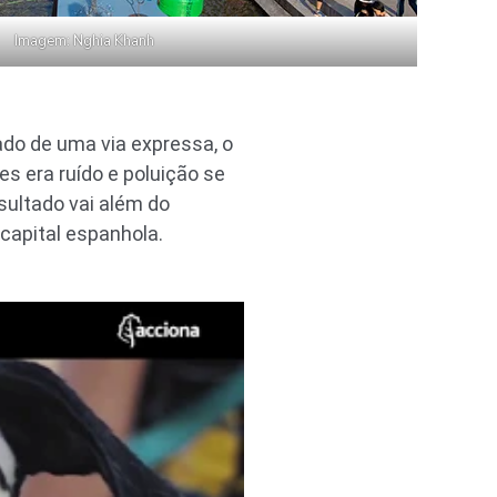
Imagem: Nghia Khanh
ado de uma via expressa, o
s era ruído e poluição se
esultado vai além do
 capital espanhola.