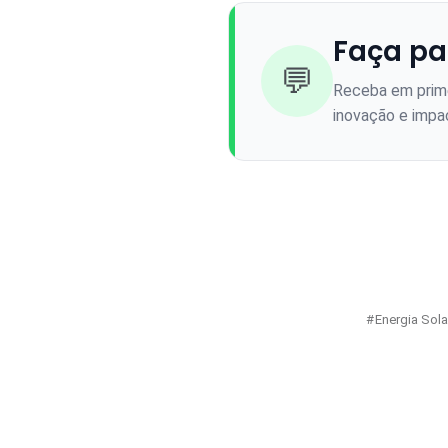
Faça pa
💬
Receba em prime
inovação e impac
Energia Sola