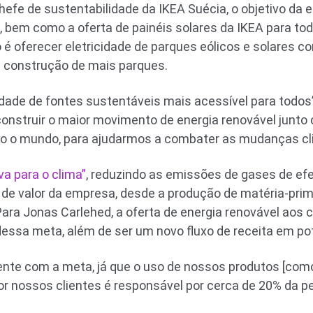
efe de sustentabilidade da IKEA Suécia, o objetivo da 
l, bem como a oferta de painéis solares da IKEA para t
 é oferecer eletricidade de parques eólicos e solares 
a construção de mais parques.
idade de fontes sustentáveis mais acessível para todo
onstruir o maior movimento de energia renovável junto 
do o mundo, para ajudarmos a combater as mudanças cli
va para o clima”
, reduzindo as emissões de gases de ef
a de valor da empresa, desde a produção de matéria-pri
Para Jonas Carlehed, a oferta de energia renovável aos 
dessa meta, além de ser um novo fluxo de receita em pot
mente com a meta, já que o uso de nossos produtos [com
por nossos clientes é responsável por cerca de 20% da p