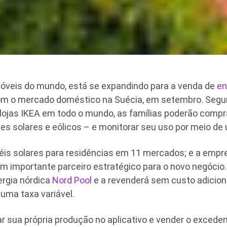
móveis do mundo, está se expandindo para a venda de
en
m o mercado doméstico na Suécia, em setembro. Segun
 lojas IKEA em todo o mundo, as famílias poderão compra
es solares e eólicos – e monitorar seu uso por meio de 
is solares para residências em 11 mercados; e a empr
 um importante parceiro estratégico para o novo negócio
ergia nórdica
Nord Pool
e a revenderá sem custo adiciona
uma taxa variável.
r sua própria produção no aplicativo e vender o exceden