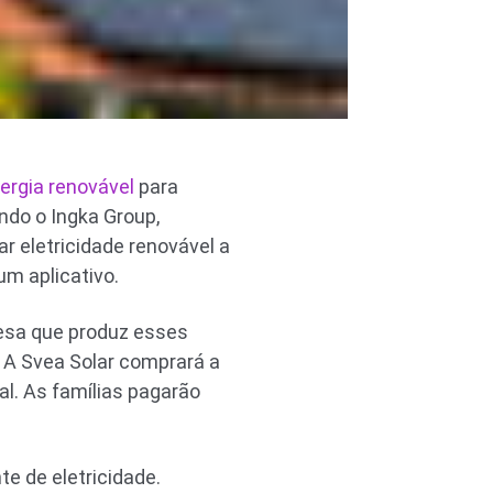
ergia renovável
para
do o Ingka Group,
r eletricidade renovável a
um aplicativo.
esa que produz esses
. A Svea Solar comprará a
l. As famílias pagarão
te de eletricidade.