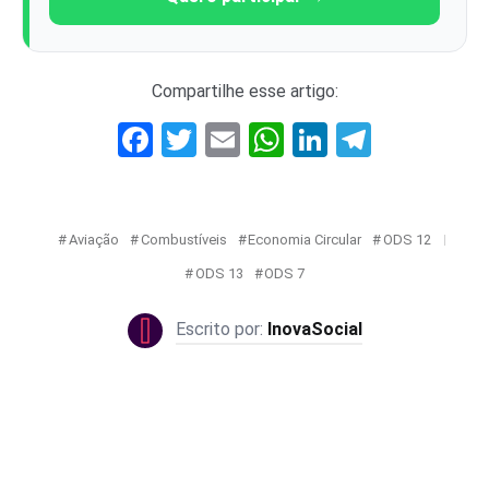
Compartilhe esse artigo:
Facebook
Twitter
Email
WhatsApp
LinkedIn
Telegr
Aviação
Combustíveis
Economia Circular
ODS 12
ODS 13
ODS 7
InovaSocial