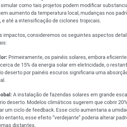
simular como tais projetos podem modificar substancia
luem aumento da temperatura local, mudanças nos padrõ
 e até a intensificação de ciclones tropicais.
s impactos, consideremos os seguintes aspectos detal
is:
or:
Primeiramente, os painéis solares, embora eficien
erca de 15% da energia solar em eletricidade, o restant
do deserto por painéis escuros significaria uma absorção
al.
lobal:
A instalação de fazendas solares em grande escal
rio deserto. Modelos climáticos sugerem que cobrir 20
r um ciclo de feedback. Esse ciclo aumentaria a umida
o entanto, esse efeito “verdejante” poderia alterar pad
emas distantes.