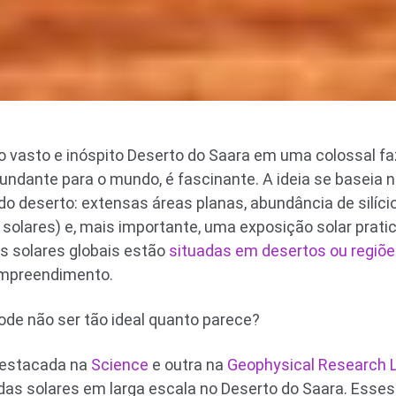
o vasto e inóspito Deserto do Saara em uma colossal fa
bundante para o mundo, é fascinante. A ideia se baseia
do deserto: extensas áreas planas, abundância de silíci
solares) e, mais importante, uma exposição solar pratic
es solares globais estão
situadas em desertos ou regiõe
 empreendimento.
de não ser tão ideal quanto parece?
destacada na
Science
e outra na
Geophysical Research L
das solares em larga escala no Deserto do Saara. Esse