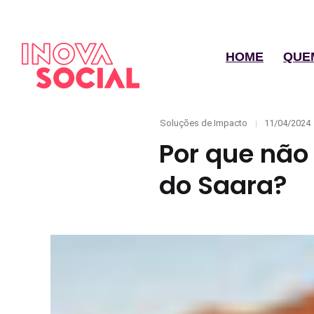
HOME
QUE
Categories
Posted
Soluções de Impacto
11/04/2024
on
Por que não 
do Saara?