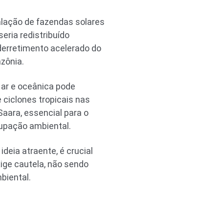
alação de fazendas solares
eria redistribuído
derretimento acelerado do
zônia.
 ar e oceânica pode
e ciclones tropicais nas
Saara, essencial para o
cupação ambiental.
deia atraente, é crucial
ige cautela, não sendo
biental.