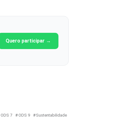
Quero participar →
ODS 7
ODS 9
Sustentabilidade