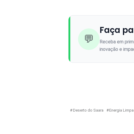
Faça pa
💬
Receba em prime
inovação e impac
Deserto do Saara
Energia Limpa