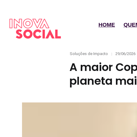
HOME
QUE
Categories
Posted
Soluções de Impacto
29/06/2026
on
A maior Cop
planeta mai