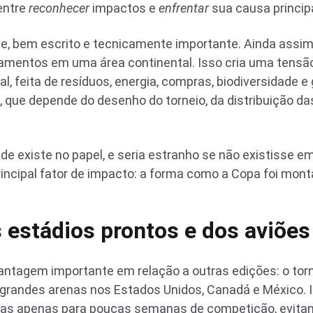
entre
reconhecer
impactos e
enfrentar
sua causa principa
e, bem escrito e tecnicamente importante. Ainda assim
amentos em uma área continental. Isso cria uma tensã
l, feita de resíduos, energia, compras, biodiversidade e 
l, que depende do desenho do torneio, da distribuição d
ade existe no papel, e seria estranho se não existisse 
rincipal fator de impacto: a forma como a Copa foi mont
 estádios prontos e dos aviões
tagem importante em relação a outras edições: o torne
 grandes arenas nos Estados Unidos, Canadá e México. 
ovas apenas para poucas semanas de competição, evita