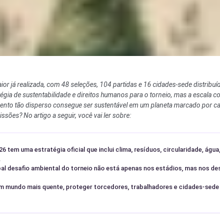
r já realizada, com 48 seleções, 104 partidas e 16 cidades-sede distribuí
gia de sustentabilidade e direitos humanos para o torneio, mas a escala c
vento tão disperso consegue ser sustentável em um planeta marcado por c
sões? No artigo a seguir, você vai ler sobre:
6 tem uma estratégia oficial que inclui clima, resíduos, circularidade, águ
.
pal desafio ambiental do torneio não está apenas nos estádios, mas nos de
 mundo mais quente, proteger torcedores, trabalhadores e cidades-sede p