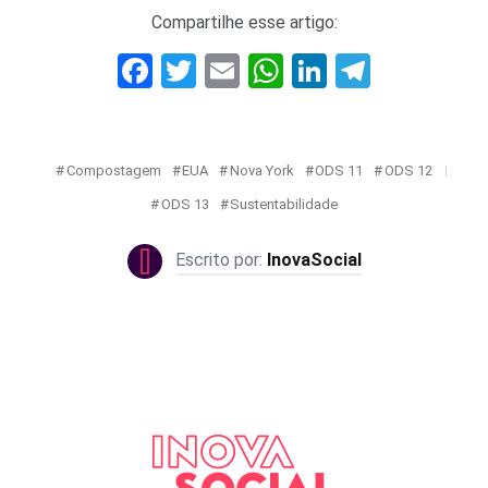
Compartilhe esse artigo:
Facebook
Twitter
Email
WhatsApp
LinkedIn
Telegr
Compostagem
EUA
Nova York
ODS 11
ODS 12
ODS 13
Sustentabilidade
InovaSocial