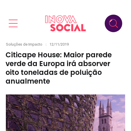
Categories
Posted
Soluções de Impacto
12/11/2019
on
Citicape House: Maior parede
verde da Europa irá absorver
oito toneladas de poluição
anualmente