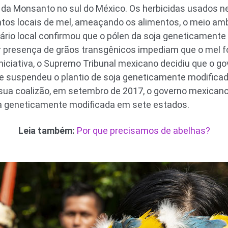
a Monsanto no sul do México. Os herbicidas usados ​​n
os locais de mel, ameaçando os alimentos, o meio amb
ário local confirmou que o pólen da soja geneticamente
r presença de grãos transgênicos impediam que o mel f
niciativa, o Supremo Tribunal mexicano decidiu que o gov
e suspendeu o plantio de soja geneticamente modificad
sua coalizão, em setembro de 2017, o governo mexicano
ja geneticamente modificada em sete estados.
Leia também:
Por que precisamos de abelhas?