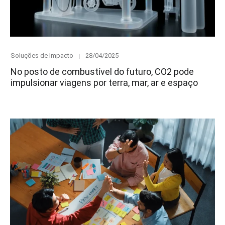
Category
Posted
Soluções de Impacto
28/04/2025
on
No posto de combustível do futuro, CO2 pode
impulsionar viagens por terra, mar, ar e espaço