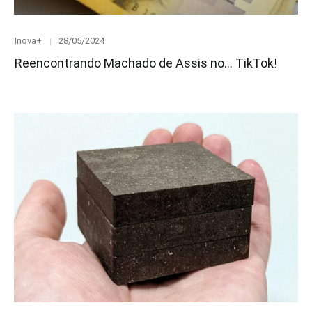
Category
Posted
Inova+
28/05/2024
on
Reencontrando Machado de Assis no… TikTok!