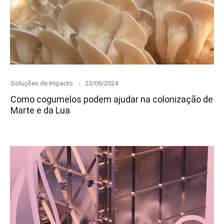
Category
Posted
Soluções de Impacto
23/09/2024
on
Como cogumelos podem ajudar na colonização de
Marte e da Lua