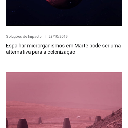
Category
Posted
Soluções de Impacto
23/10/2019
on
Espalhar microrganismos em Marte pode ser uma
alternativa para a colonização