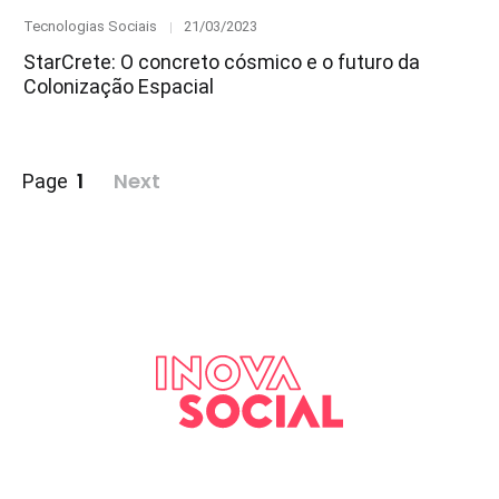
Category
Posted
Tecnologias Sociais
21/03/2023
on
StarCrete: O concreto cósmico e o futuro da
Colonização Espacial
Paginação
1
Next
Page
de
posts