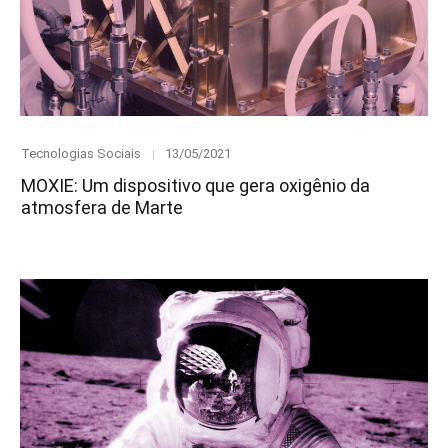
Category
Posted
Tecnologias Sociais
13/05/2021
on
MOXIE: Um dispositivo que gera oxigênio da
atmosfera de Marte