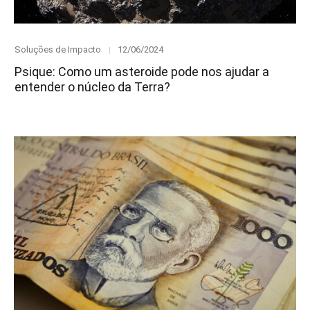
Category
Posted
Soluções de Impacto
12/06/2024
on
Psique: Como um asteroide pode nos ajudar a
entender o núcleo da Terra?