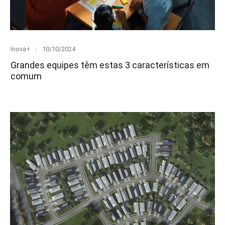
Category
Posted
Inova+
10/10/2024
on
Grandes equipes têm estas 3 características em
comum