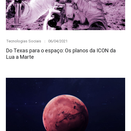
Category
Posted
Tecnologias Sociais
06/04/2021
on
Do Texas para o espaço: Os planos da ICON da
Lua a Marte