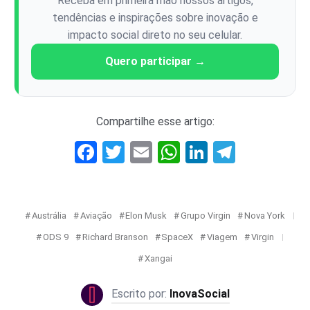
Receba em primeira mão nossos artigos,
tendências e inspirações sobre inovação e
impacto social direto no seu celular.
Quero participar →
Compartilhe esse artigo:
Facebook
Twitter
Email
WhatsApp
LinkedIn
Telegr
Austrália
Aviação
Elon Musk
Grupo Virgin
Nova York
ODS 9
Richard Branson
SpaceX
Viagem
Virgin
Xangai
InovaSocial