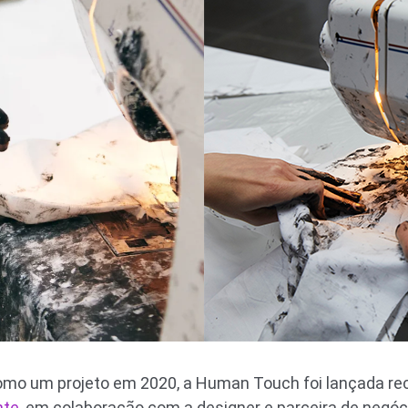
como um projeto em 2020, a Human Touch foi lançada 
nte
, em colaboração com a designer e parceira de negóci