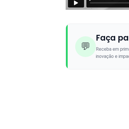
Faça pa
💬
Receba em prime
inovação e impac