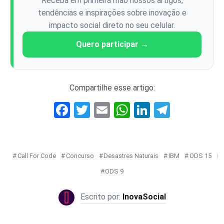
Receba em primeira mão nossos artigos,
tendências e inspirações sobre inovação e
impacto social direto no seu celular.
Quero participar →
Compartilhe esse artigo:
Facebook
Twitter
Email
WhatsApp
LinkedIn
Telegr
Call For Code
Concurso
Desastres Naturais
IBM
ODS 15
ODS 9
InovaSocial