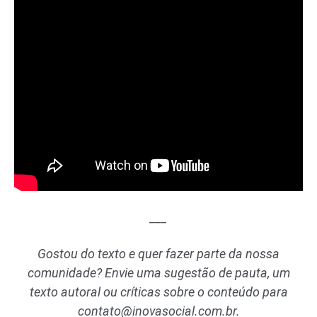
___
Gostou do texto e quer fazer parte da nossa
comunidade? Envie uma sugestão de pauta, um
texto autoral ou críticas sobre o conteúdo para
contato@inovasocial.com.br
.