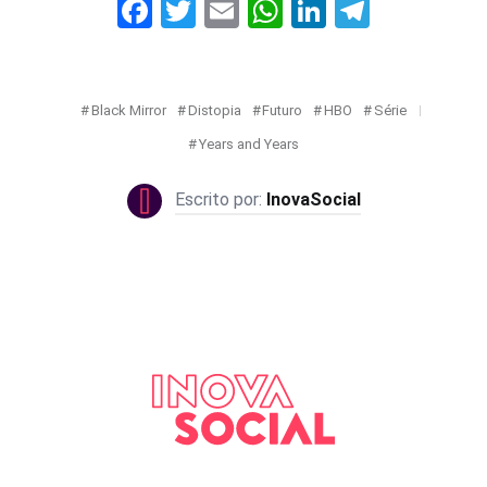
Facebook
Twitter
Email
WhatsApp
LinkedIn
Telegr
Black Mirror
Distopia
Futuro
HBO
Série
Years and Years
InovaSocial