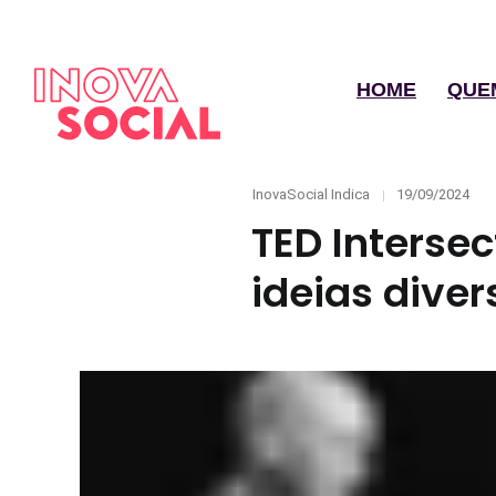
HOME
QUE
Categories
Posted
InovaSocial Indica
19/09/2024
on
TED Interse
ideias diver