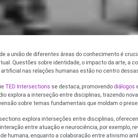
 a união de diferentes áreas do conhecimento é crucia
al. Questões sobre identidade, o impacto da arte, a c
 artificial nas relações humanas estão no centro dessas
rie
TED Intersections
se destaca, promovendo
diálogos
e
io explora a interseção entre disciplinas, trazendo nov
ensão sobre temas fundamentais que moldam o present
sections explora interseções entre disciplinas, oferece
nteração entre atuação e neurociência, por exemplo, r
ade humana, enquanto a colaboração entre ativismo amb