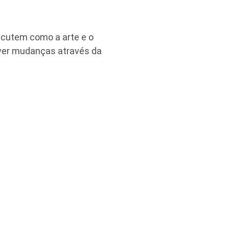
scutem como a arte e o
over mudanças através da