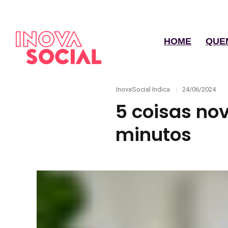
HOME
QUE
Categories
Posted
InovaSocial Indica
24/06/2024
on
5 coisas no
minutos