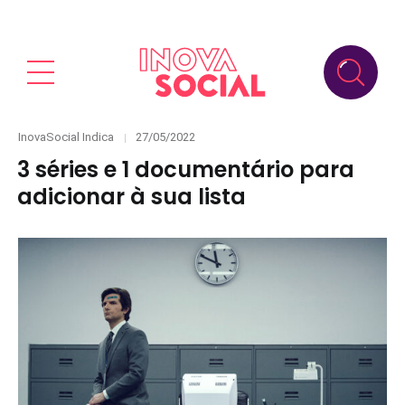
Categories
Posted
InovaSocial Indica
27/05/2022
on
3 séries e 1 documentário para
adicionar à sua lista