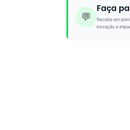
Faça pa
💬
Receba em prime
inovação e impac