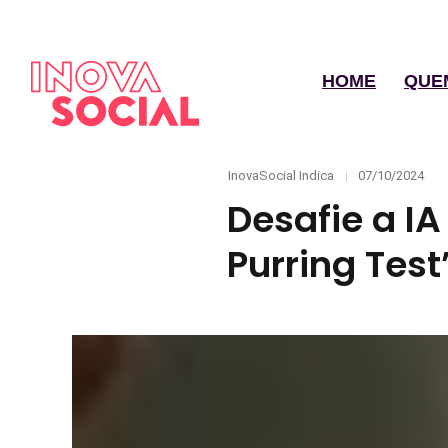
HOME
QUE
Categories
Posted
InovaSocial Indica
07/10/2024
on
Desafie a IA
Purring Test