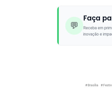
Faça pa
💬
Receba em prime
inovação e impac
Brasília
Festi