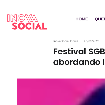
HOME
QUE
Categories
Posted
InovaSocial Indica
26/03/2025
on
Festival SGB
abordando I