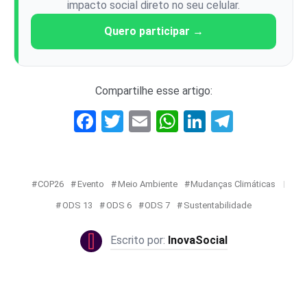
impacto social direto no seu celular.
Quero participar →
Compartilhe esse artigo:
Facebook
Twitter
Email
WhatsApp
LinkedIn
Telegr
COP26
Evento
Meio Ambiente
Mudanças Climáticas
ODS 13
ODS 6
ODS 7
Sustentabilidade
InovaSocial