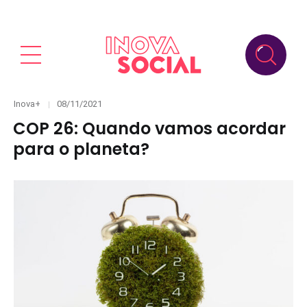
Categories
Posted
Inova+
08/11/2021
on
COP 26: Quando vamos acordar
para o planeta?