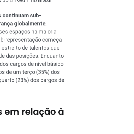
do LinkedIn no Brasil.
s continuam sub-
rança globalmente
,
ses espaços na maioria
 sub-representação começa
o estreito de talentos que
ade das posições. Enquanto
os cargos de nível básico
os de um terço (35%) dos
uarto (23%) dos cargos de
 em relação à