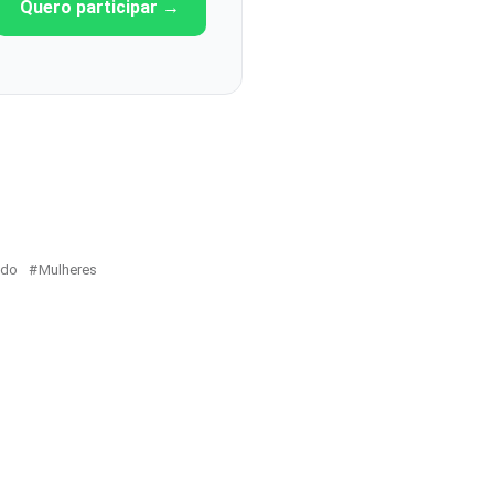
Quero participar →
ado
Mulheres