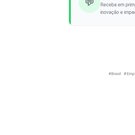
💬
Receba em prime
inovação e impac
Brasil
Emp