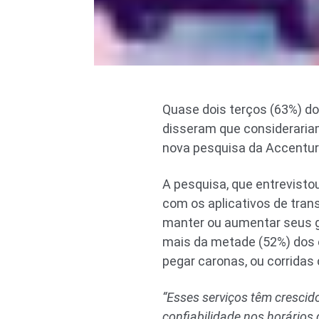
Quase dois terços (63%) do
disseram que considerariam
nova pesquisa da Accentur
A pesquisa, que entrevist
com os aplicativos de tran
manter ou aumentar seus g
mais da metade (52%) dos e
pegar caronas, ou corridas
“Esses serviços têm crescid
confiabilidade nos horários d