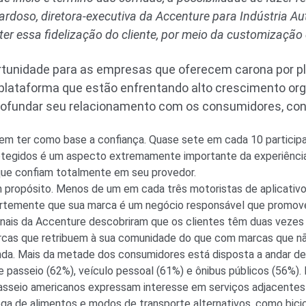
rdoso, diretora-executiva da Accenture para Indústria Au
r essa fidelização do cliente, por meio da customização 
rtunidade para as empresas que oferecem carona por pl
lataforma que estão enfrentando alto crescimento org
profundar seu relacionamento com os consumidores, con
m ter como base a confiança. Quase sete em cada 10 participa
otegidos é um aspecto extremamente importante da experiênci
que confiam totalmente em seu provedor.
 propósito. Menos de um em cada três motoristas de aplicativ
rtemente que sua marca é um negócio responsável que promove
ionais da Accenture descobriram que os clientes têm duas vezes
cas que retribuem à sua comunidade do que com marcas que n
nda. Mais da metade dos consumidores está disposta a andar d
de passeio (62%), veículo pessoal (61%) e ônibus públicos (56%
asseio americanos expressam interesse em serviços adjacente
ga de alimentos e modos de transporte alternativos, como bicic