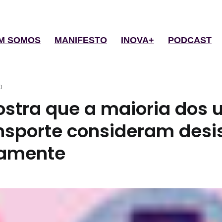
M SOMOS
MANIFESTO
INOVA+
PODCAST
0
stra que a maioria dos u
nsporte consideram desis
ramente