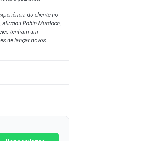
xperiência do cliente no
, afirmou Robin Murdoch,
e eles tenham um
es de lançar novos
k
Quero participar →