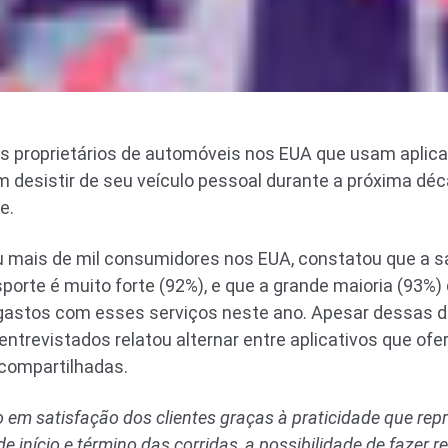
s proprietários de automóveis nos EUA que usam aplica
 desistir de seu veículo pessoal durante a próxima d
e.
ou mais de mil consumidores nos EUA, constatou que a 
sporte é muito forte (92%), e que a grande maioria (93%
astos com esses serviços neste ano. Apesar dessas de
ntrevistados relatou alternar entre aplicativos que ofe
 compartilhadas.
o em satisfação dos clientes graças à praticidade que rep
e início e término das corridas, a possibilidade de fazer r