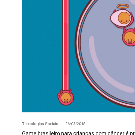
Category
Posted
Tecnologias Sociais
26/03/2018
on
Game brasileiro para crianças com câncer é 