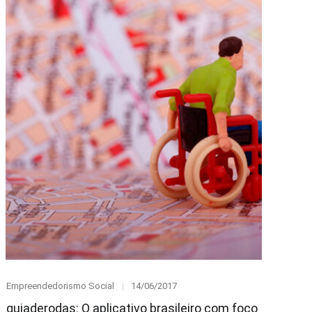
Category
Posted
Empreendedorismo Social
14/06/2017
on
guiaderodas: O aplicativo brasileiro com foco