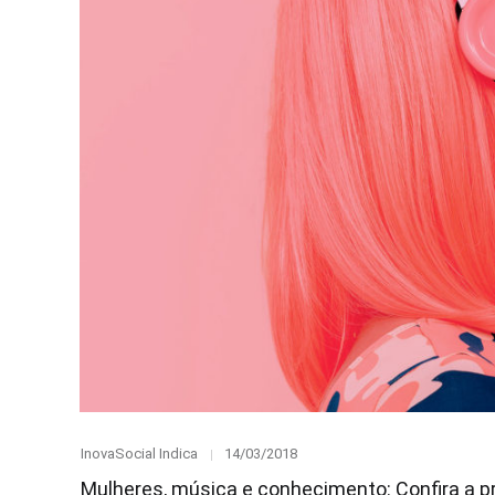
Category
Posted
InovaSocial Indica
14/03/2018
on
Mulheres, música e conhecimento: Confira a