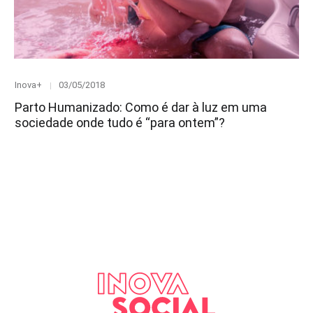
Category
Posted
Inova+
03/05/2018
on
Parto Humanizado: Como é dar à luz em uma
sociedade onde tudo é “para ontem”?