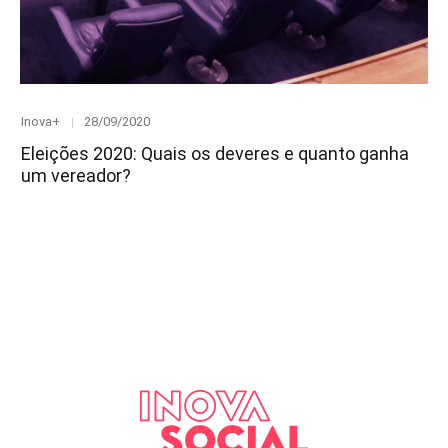
Category
Posted
Inova+
28/09/2020
on
Eleições 2020: Quais os deveres e quanto ganha
um vereador?