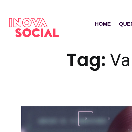
HOME
QUE
Tag:
Va