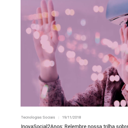
Category
Posted
Tecnologias Sociais
19/11/2018
on
InovaSocial2Anos: Relembre nossa trilha sobr