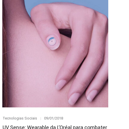
Category
Posted
Tecnologias Sociais
09/01/2018
on
UV Sense: Wearable da L’Oréal para combater