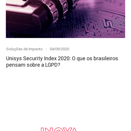
Category
Posted
Soluções de Impacto
04/09/2020
on
Unisys Security Index 2020: O que os brasileiros
pensam sobre a LGPD?