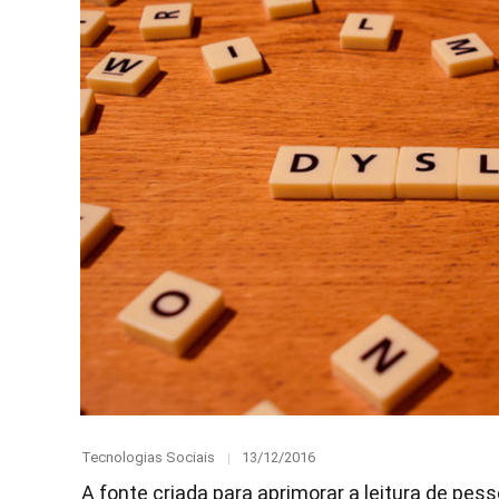
Category
Posted
Tecnologias Sociais
13/12/2016
on
A fonte criada para aprimorar a leitura de pes