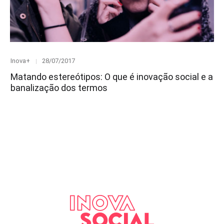
Category
Posted
Inova+
28/07/2017
on
Matando estereótipos: O que é inovação social e a
banalização dos termos