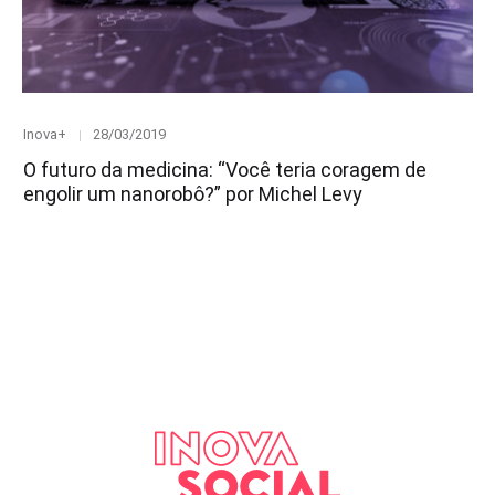
Category
Posted
Inova+
28/03/2019
on
O futuro da medicina: “Você teria coragem de
engolir um nanorobô?” por Michel Levy