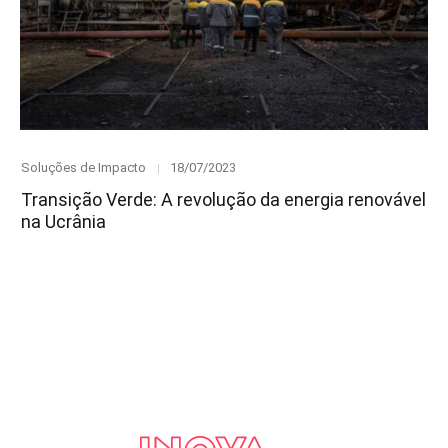
Category
Posted
Soluções de Impacto
18/07/2023
on
Transição Verde: A revolução da energia renovável
na Ucrânia