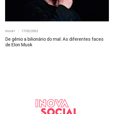
Category
Posted
Inova+
17/02/2022
on
De gênio a bilionário do mal: As diferentes faces
de Elon Musk