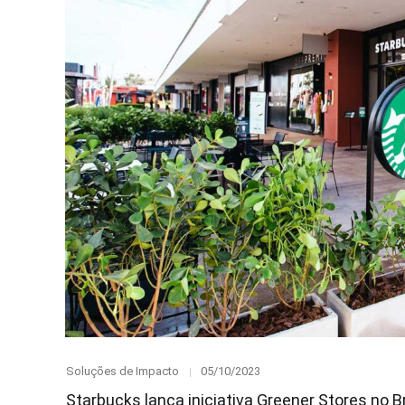
Category
Posted
Soluções de Impacto
05/10/2023
on
Starbucks lança iniciativa Greener Stores no Br