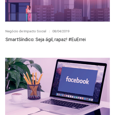
Category
Posted
Negócio de Impacto Social
08/04/2019
on
SmartSíndico: Seja ágil, rapaz! #EuErrei