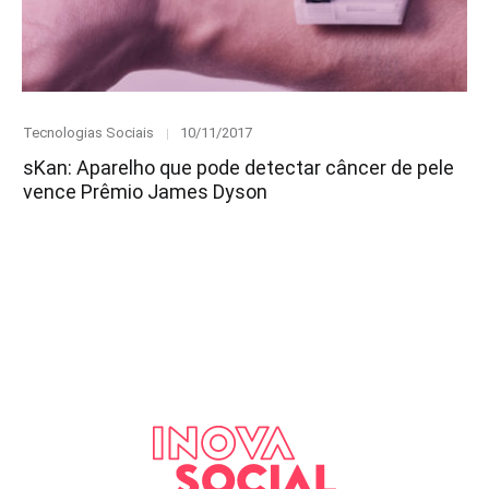
Category
Posted
Tecnologias Sociais
10/11/2017
on
sKan: Aparelho que pode detectar câncer de pele
vence Prêmio James Dyson