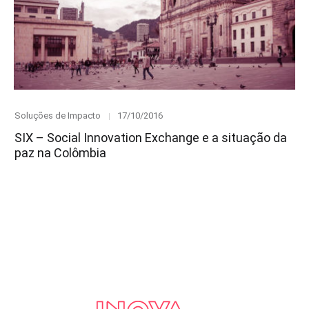
Category
Posted
Soluções de Impacto
17/10/2016
on
SIX – Social Innovation Exchange e a situação da
paz na Colômbia